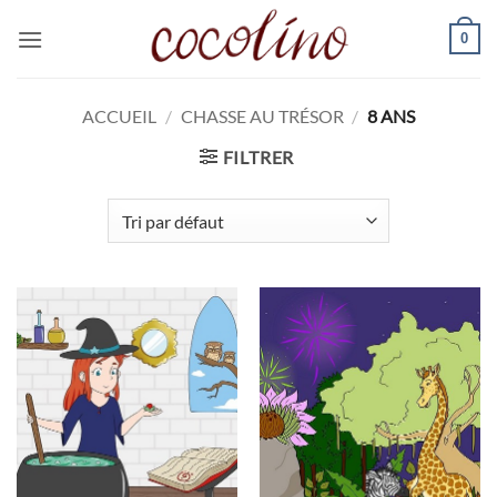
Passer
0
au
contenu
ACCUEIL
/
CHASSE AU TRÉSOR
/
8 ANS
FILTRER